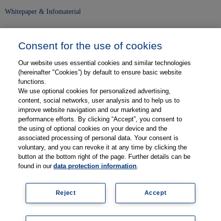
Whitepaper & Infomaterial
Unser Unternehmen
Consent for the use of cookies
Presse und News
Our website uses essential cookies and similar technologies
Karriere
(hereinafter "Cookies”) by default to ensure basic website
functions.
We use optional cookies for personalized advertising,
Kontakt
content, social networks, user analysis and to help us to
improve website navigation and our marketing and
Web-Semniare
performance efforts. By clicking “Accept”, you consent to
the using of optional cookies on your device and the
Anwenderberichte
associated processing of personal data. Your consent is
voluntary, and you can revoke it at any time by clicking the
Partner
button at the bottom right of the page. Further details can be
found in our
data protection information
.
Reject
Accept
Impressum
Datenschutz
Kontakt
AGB
Coo