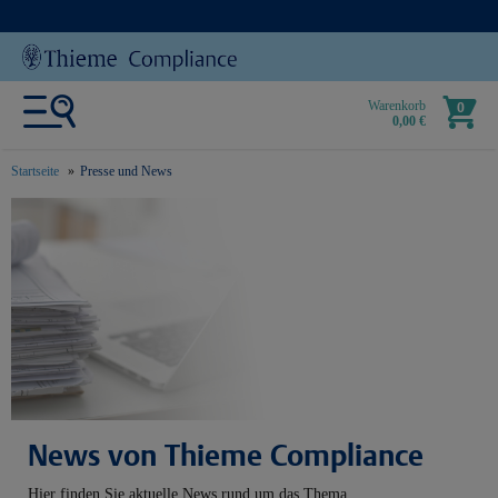
Warenkorb
0
0,00 €
Startseite
Presse und News
text.skipToContent
text.skipToNavigation
News von Thieme Compliance
Hier finden Sie aktuelle News rund um das Thema