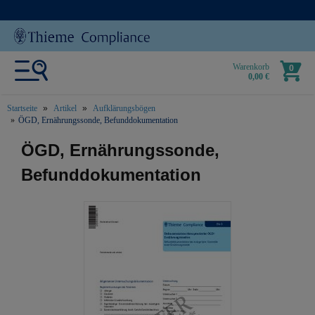
Warenkorb
0
0,00 €
Startseite
Artikel
Aufklärungsbögen
ÖGD, Ernährungssonde, Befunddokumentation
text.skipToContent
text.skipToNavigation
ÖGD, Ernährungssonde,
Befunddokumentation