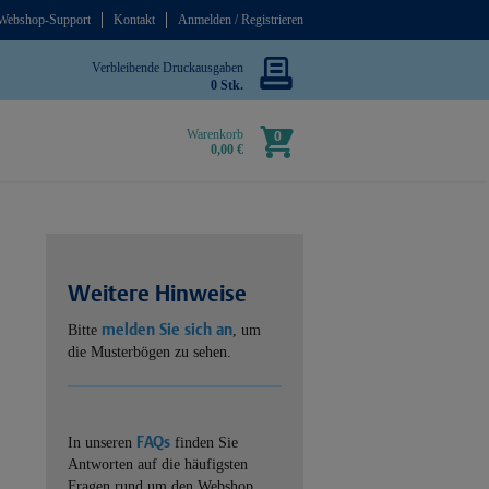
Webshop-Support
Kontakt
Anmelden / Registrieren
Verbleibende Druckausgaben
0 Stk.
Warenkorb
0
0,00 €
Weitere Hinweise
melden Sie sich an
Bitte
, um
die Musterbögen zu sehen.
FAQs
In unseren
finden Sie
Antworten auf die häufigsten
Fragen rund um den Webshop.