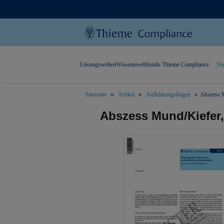
Lösungswelten
Wissenswelt
Inside Thieme Compliance
Sh
Startseite
Artikel
Aufklärungsbögen
Abszess M
text.skipToContent
text.skipToNavigation
Abszess Mund/Kiefer,