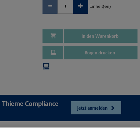
Einheit(en)
In den Warenkorb
Bogen drucken
re Thieme Compliance
Jetzt anmelden
e
Unser Unt
Webshop