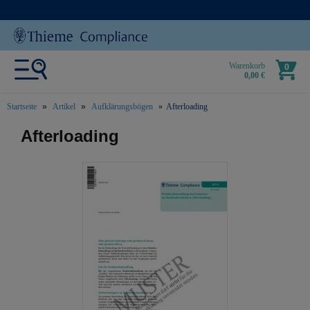
Warenkorb
0
0,00 €
Startseite
Artikel
Aufklärungsbögen
Afterloading
text.skipToContent
text.skipToNavigation
Afterloading