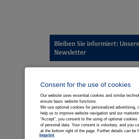
Bleiben Sie informiert: Unse
Newsletter
Lösungswelten
Produkt
Consent for the use of cookies
Anamnese von Patient*innen
Digitale L
Aufnahme von Patient*innen
Aufklärun
Our website uses essential cookies and similar technolo
ensure basic website functions.
Aufklärung von Patient*innen
Aufklärung
We use optional cookies for personalized advertising, 
Kliniken
help us to improve website navigation and our marketin
“Accept”, you consent to the using of optional cookie
Medizinische Versorgungszentren
of personal data. Your consent is voluntary, and you ca
at the bottom right of the page. Further details can be 
Arztpraxen
Imprint