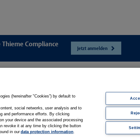
re Thieme Compliance
Jetzt anmelden
e
Unser Unt
Webshop
ösungen
Presse und Ne
Online-Portal E-Consent
gsbögen
Karriere
gies (hereinafter "Cookies”) by default to
Produkt-Hilfe
Acce
sfilme
Kontakt
Support
content, social networks, user analysis and to
Reje
Web-Semniare
g and performance efforts. By clicking
Whitepaper & Infomaterial
s on your device and the associated processing
Anwenderberic
n revoke it at any time by clicking the button
Setti
found in our
data protection information
.
Partner