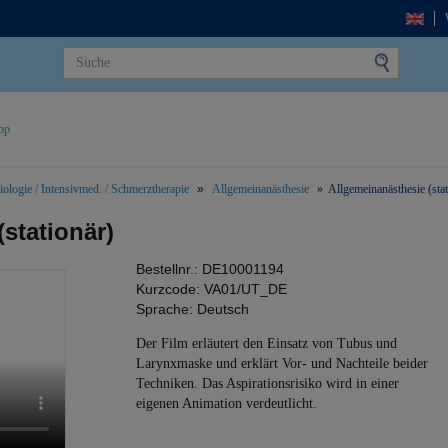
op
ologie / Intensivmed. / Schmerztherapie
Allgemeinanästhesie
Allgemeinanästhesie (stat
stationär)
Bestellnr.:
DE10001194
Kurzcode:
VA01/UT_DE
Sprache:
Deutsch
Der Film erläutert den Einsatz von Tubus und
Larynxmaske und erklärt Vor- und Nachteile beider
Techniken. Das Aspirationsrisiko wird in einer
eigenen Animation verdeutlicht.