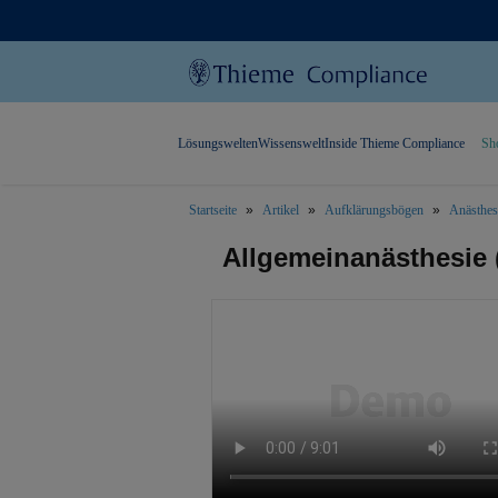
Lösungswelten
Wissenswelt
Inside Thieme Compliance
Sh
Startseite
Artikel
Aufklärungsbögen
Anästhesi
text.skipToContent
text.skipToNavigation
Allgemeinanästhesie (