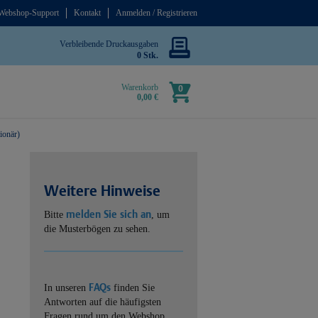
Webshop-Support
Kontakt
Anmelden / Registrieren
Verbleibende Druckausgaben
0 Stk.
Warenkorb
0
0,00 €
ionär)
Weitere Hinweise
melden Sie sich an
Bitte
, um
die Musterbögen zu sehen.
FAQs
In unseren
finden Sie
Antworten auf die häufigsten
Fragen rund um den Webshop.