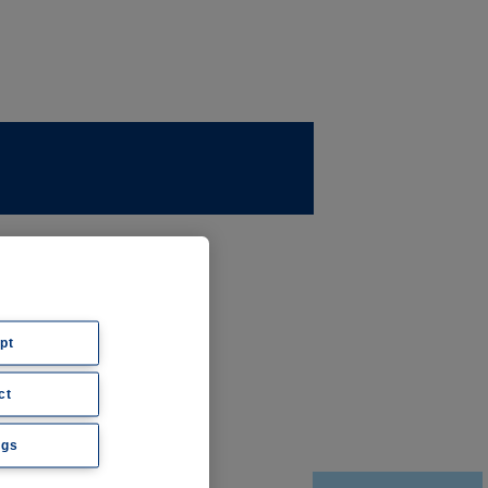
ernehmen
ws
pt
ct
hte
ngs