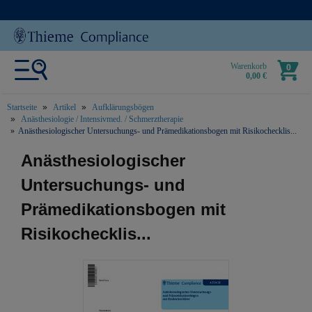
Warenkorb
0
0,00 €
Startseite
Artikel
Aufklärungsbögen
Anästhesiologie / Intensivmed. / Schmerztherapie
Anästhesiologischer Untersuchungs- und Prämedikationsbogen mit Risikochecklis...
text.skipToContent
text.skipToNavigation
Anästhesiologischer
Untersuchungs- und
Prämedikationsbogen mit
Risikochecklis...