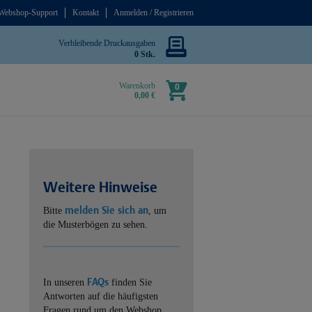
Webshop-Support
Kontakt
Anmelden / Registrieren
Verbleibende Druckausgaben
0 Stk.
Warenkorb
0
0,00 €
Weitere Hinweise
melden Sie sich an
Bitte
, um
die Musterbögen zu sehen.
FAQs
In unseren
finden Sie
Antworten auf die häufigsten
Fragen rund um den Webshop.