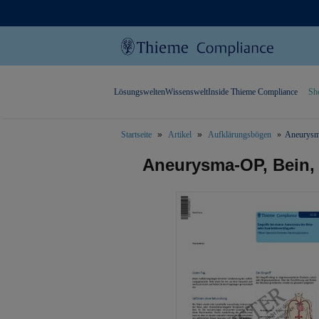
Lösungswelten
Wissenswelt
Inside Thieme Compliance
Sh
Startseite
Artikel
Aufklärungsbögen
Aneurysma
text.skipToContent
text.skipToNavigation
Aneurysma-OP, Bein, 