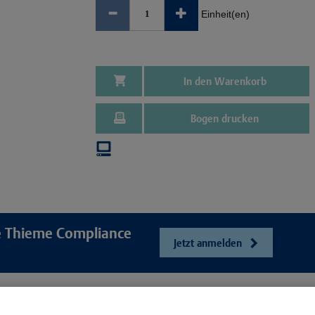
Einheit(en)
In den Warenkorb
Bogen drucken
re Thieme Compliance
Jetzt anmelden
e
Unser Unt
Webshop