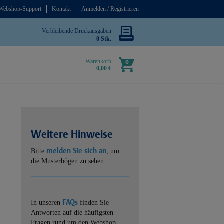
Webshop-Support
Kontakt
Anmelden / Registrieren
Verbleibende Druckausgaben
0 Stk.
Warenkorb
0
0,00 €
Weitere Hinweise
melden Sie sich an
Bitte
, um
die Musterbögen zu sehen.
FAQs
In unseren
finden Sie
Antworten auf die häufigsten
Fragen rund um den Webshop.