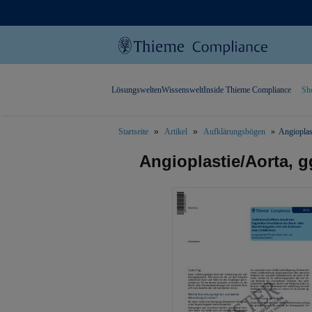
Lösungswelten
Wissenswelt
Inside Thieme Compliance
Sh
Startseite
Artikel
Aufklärungsbögen
Angioplast
text.skipToContent
text.skipToNavigation
Angioplastie/Aorta, g