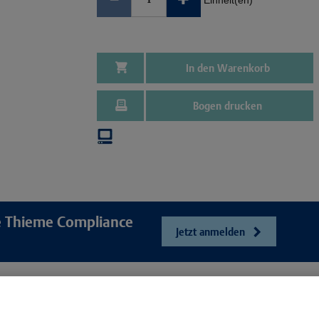
Einheit(en)
In den Warenkorb
Bogen drucken
re Thieme Compliance
Jetzt anmelden
e
Unser Unt
Webshop
ösungen
Presse und Ne