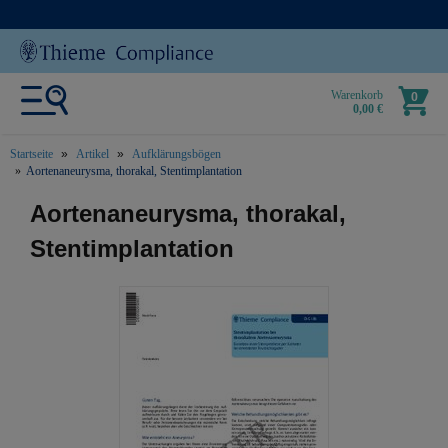
Warenkorb
0
0,00 €
Startseite
Artikel
Aufklärungsbögen
Aortenaneurysma, thorakal, Stentimplantation
text.skipToContent
text.skipToNavigation
Aortenaneurysma, thorakal,
Stentimplantation