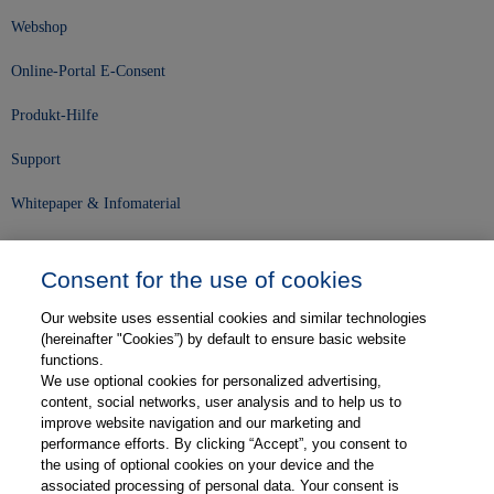
Webshop
Online-Portal E-Consent
Produkt-Hilfe
Support
Whitepaper & Infomaterial
Unser Unternehmen
Consent for the use of cookies
Presse und News
Our website uses essential cookies and similar technologies
Karriere
(hereinafter "Cookies”) by default to ensure basic website
functions.
We use optional cookies for personalized advertising,
Kontakt
content, social networks, user analysis and to help us to
improve website navigation and our marketing and
Web-Semniare
performance efforts. By clicking “Accept”, you consent to
the using of optional cookies on your device and the
Anwenderberichte
associated processing of personal data. Your consent is