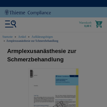
Warenkorb
0
0,00 €
Startseite
Artikel
Aufklärungsbögen
Armplexusanästhesie zur Schmerzbehandlung
text.skipToContent
text.skipToNavigation
Armplexusanästhesie zur
Schmerzbehandlung