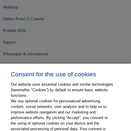
Webshop
Online-Portal E-Consent
Produkt-Hilfe
Support
Whitepaper & Infomaterial
Unser Unternehmen
Consent for the use of cookies
Presse und News
Our website uses essential cookies and similar technologies
Karriere
(hereinafter "Cookies”) by default to ensure basic website
functions.
We use optional cookies for personalized advertising,
Kontakt
content, social networks, user analysis and to help us to
improve website navigation and our marketing and
Web-Semniare
performance efforts. By clicking “Accept”, you consent to
the using of optional cookies on your device and the
Anwenderberichte
associated processing of personal data. Your consent is