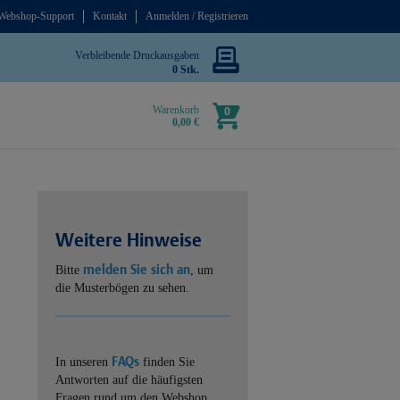
Webshop-Support
Kontakt
Anmelden / Registrieren
Verbleibende Druckausgaben
0 Stk.
Warenkorb
0
0,00 €
Weitere Hinweise
melden Sie sich an
Bitte
, um
die Musterbögen zu sehen.
FAQs
In unseren
finden Sie
Antworten auf die häufigsten
Fragen rund um den Webshop.