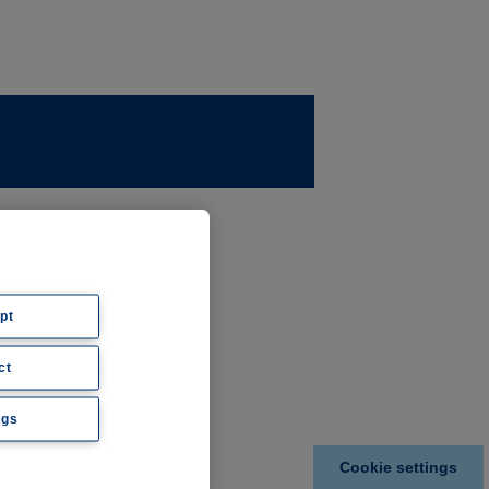
ernehmen
ws
pt
ct
hte
ngs
Cookie settings