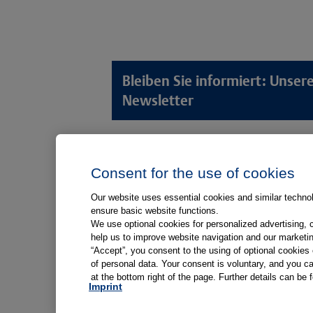
Bleiben Sie informiert: Unse
Newsletter
Lösungswelten
Produkt
Consent for the use of cookies
Anamnese von Patient*innen
Digitale L
Aufnahme von Patient*innen
Aufklärun
Our website uses essential cookies and similar technolo
ensure basic website functions.
Aufklärung von Patient*innen
Aufklärung
We use optional cookies for personalized advertising, 
Kliniken
help us to improve website navigation and our marketin
“Accept”, you consent to the using of optional cookie
Medizinische Versorgungszentren
of personal data. Your consent is voluntary, and you ca
at the bottom right of the page. Further details can be 
Arztpraxen
Imprint