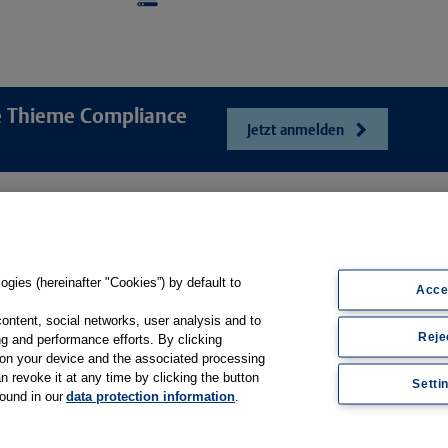
re Thieme Compliance
Jetzt anmelden
e
Unser Unt
Webshop
ösungen
Presse und Ne
Online-Portal E-Consent
gsbögen
Karriere
gies (hereinafter "Cookies”) by default to
Produkt-Hilfe
Acce
sfilme
Kontakt
Support
content, social networks, user analysis and to
Reje
Web-Semniare
g and performance efforts. By clicking
Whitepaper & Infomaterial
s on your device and the associated processing
Anwenderberic
n revoke it at any time by clicking the button
Setti
found in our
data protection information
.
Partner