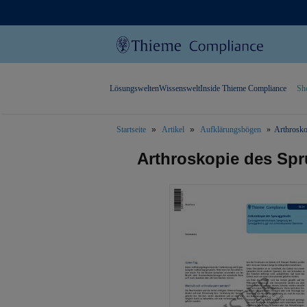
Lösungswelten
Wissenswelt
Inside Thieme Compliance
Sh
Startseite
Artikel
Aufklärungsbögen
Arthrosko
text.skipToContent
text.skipToNavigation
Arthroskopie des Sp