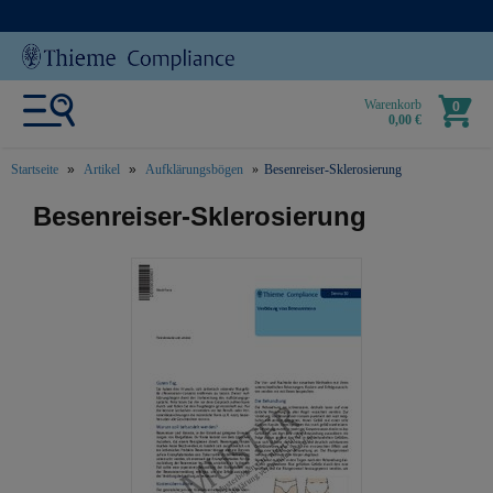
Warenkorb
0
0,00 €
Startseite
Artikel
Aufklärungsbögen
Besenreiser-Sklerosierung
text.skipToContent
text.skipToNavigation
Besenreiser-Sklerosierung