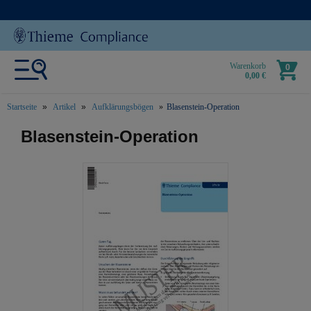
Warenkorb
0
0,00 €
Startseite
Artikel
Aufklärungsbögen
Blasenstein-Operation
text.skipToContent
text.skipToNavigation
Blasenstein-Operation