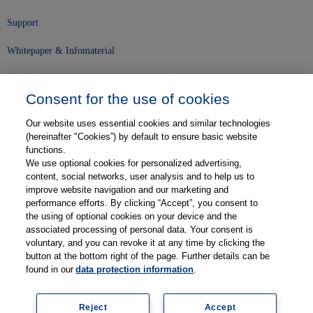
Support
Whitepaper & Infomaterial
Unser Unternehmen
Consent for the use of cookies
Presse und News
Our website uses essential cookies and similar technologies
Karriere
(hereinafter "Cookies”) by default to ensure basic website
functions.
We use optional cookies for personalized advertising,
Kontakt
content, social networks, user analysis and to help us to
improve website navigation and our marketing and
Web-Semniare
performance efforts. By clicking “Accept”, you consent to
the using of optional cookies on your device and the
Anwenderberichte
associated processing of personal data. Your consent is
voluntary, and you can revoke it at any time by clicking the
Partner
button at the bottom right of the page. Further details can be
found in our
data protection information
.
Reject
Accept