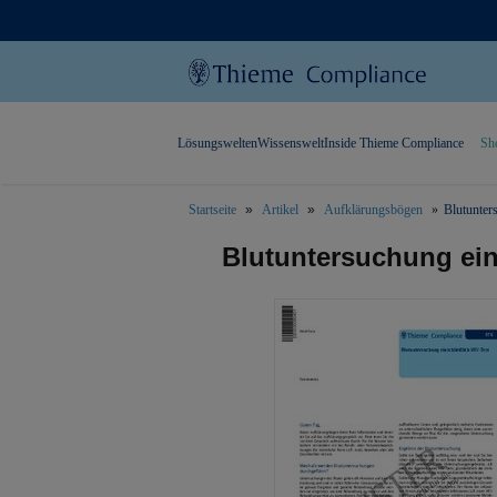
Lösungswelten
Wissenswelt
Inside Thieme Compliance
Sh
Startseite
Artikel
Aufklärungsbögen
Blutunter
text.skipToContent
text.skipToNavigation
Blutuntersuchung ein