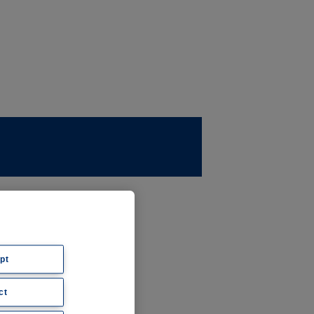
ernehmen
ws
pt
ct
hte