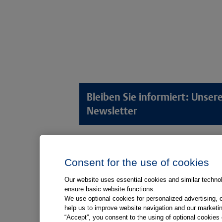
Bleiben Sie informiert: Unse
Newsletter
Lösungswelten
Produkt
Consent for the use of cookies
Anamnese von Patient*innen
Digitale L
Aufnahme von Patient*innen
Aufklärun
Our website uses essential cookies and similar technolo
ensure basic website functions.
Aufklärung von Patient*innen
Aufklärung
We use optional cookies for personalized advertising, 
Kliniken
help us to improve website navigation and our marketin
“Accept”, you consent to the using of optional cookie
Medizinische Versorgungszentren