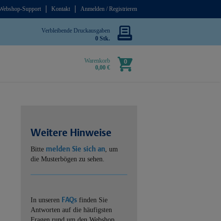
Webshop-Support
Kontakt
Anmelden / Registrieren
Verbleibende Druckausgaben
0 Stk.
Warenkorb
0
0,00 €
Weitere Hinweise
melden Sie sich an
Bitte
, um
die Musterbögen zu sehen.
FAQs
In unseren
finden Sie
Antworten auf die häufigsten
Fragen rund um den Webshop.