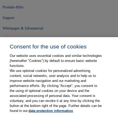
Produkt-Hilfe
Support
Whitepaper & Infomaterial
Unser Unternehmen
Consent for the use of cookies
Presse und News
Our website uses essential cookies and similar technologies
Karriere
(hereinafter "Cookies”) by default to ensure basic website
functions.
We use optional cookies for personalized advertising,
Kontakt
content, social networks, user analysis and to help us to
improve website navigation and our marketing and
Web-Semniare
performance efforts. By clicking “Accept”, you consent to
the using of optional cookies on your device and the
Anwenderberichte
associated processing of personal data. Your consent is
voluntary, and you can revoke it at any time by clicking the
Partner
button at the bottom right of the page. Further details can be
found in our
data protection information
.