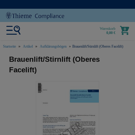
Warenkorb
0
0,00 €
Startseite
Artikel
Aufklärungsbögen
Brauenlift/Stirnlift (Oberes Facelift)
text.skipToContent
text.skipToNavigation
Brauenlift/Stirnlift (Oberes
Facelift)