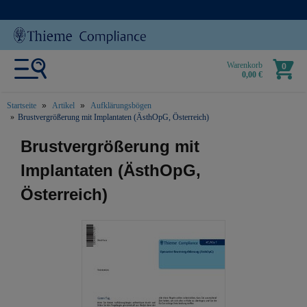
Warenkorb
0
0,00 €
Startseite
Artikel
Aufklärungsbögen
Brustvergrößerung mit Implantaten (ÄsthOpG, Österreich)
text.skipToContent
text.skipToNavigation
Brustvergrößerung mit
Implantaten (ÄsthOpG,
Österreich)