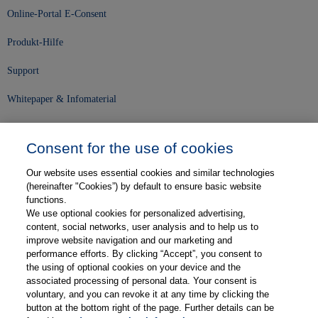
Online-Portal E-Consent
Produkt-Hilfe
Support
Whitepaper & Infomaterial
Unser Unternehmen
Consent for the use of cookies
Presse und News
Our website uses essential cookies and similar technologies
Karriere
(hereinafter "Cookies”) by default to ensure basic website
functions.
We use optional cookies for personalized advertising,
Kontakt
content, social networks, user analysis and to help us to
improve website navigation and our marketing and
Web-Semniare
performance efforts. By clicking “Accept”, you consent to
the using of optional cookies on your device and the
Anwenderberichte
associated processing of personal data. Your consent is
voluntary, and you can revoke it at any time by clicking the
Partner
button at the bottom right of the page. Further details can be