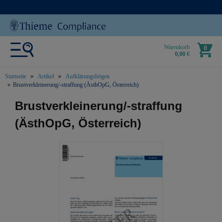
Warenkorb
0
0,00 €
Startseite
Artikel
Aufklärungsbögen
Brustverkleinerung/-straffung (ÄsthOpG, Österreich)
text.skipToContent
text.skipToNavigation
Brustverkleinerung/-straffung
(ÄsthOpG, Österreich)