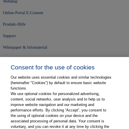
Webshop
Online-Portal E-Consent
Produkt-Hilfe
Support
Whitepaper & Infomaterial
Unser Unternehmen
Consent for the use of cookies
Presse und News
Our website uses essential cookies and similar technologies
Karriere
(hereinafter "Cookies”) by default to ensure basic website
functions.
We use optional cookies for personalized advertising,
Kontakt
content, social networks, user analysis and to help us to
improve website navigation and our marketing and
Web-Semniare
performance efforts. By clicking “Accept”, you consent to
the using of optional cookies on your device and the
Anwenderberichte
associated processing of personal data. Your consent is
voluntary, and you can revoke it at any time by clicking the
Partner