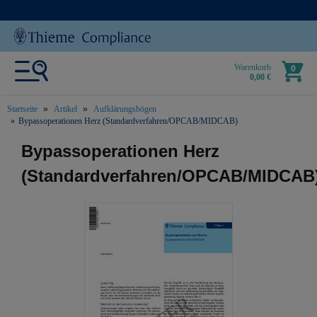
Warenkorb
0
0,00 €
Startseite
Artikel
Aufklärungsbögen
Bypassoperationen Herz (Standardverfahren/OPCAB/MIDCAB)
text.skipToContent
text.skipToNavigation
Bypassoperationen Herz
(Standardverfahren/OPCAB/MIDCAB