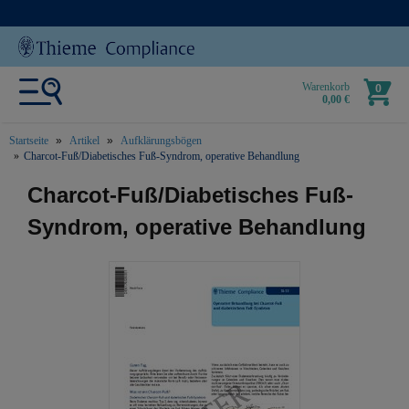
Warenkorb
0
0,00 €
Startseite
Artikel
Aufklärungsbögen
Charcot-Fuß/Diabetisches Fuß-Syndrom, operative Behandlung
text.skipToContent
text.skipToNavigation
Charcot-Fuß/Diabetisches Fuß-
Syndrom, operative Behandlung