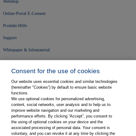
Webshop
Online-Portal E-Consent
Produkt-Hilfe
Support
Whitepaper & Infomaterial
Unser Unternehmen
Consent for the use of cookies
Presse und News
Our website uses essential cookies and similar technologies
Karriere
(hereinafter "Cookies”) by default to ensure basic website
functions.
We use optional cookies for personalized advertising,
Kontakt
content, social networks, user analysis and to help us to
improve website navigation and our marketing and
Web-Semniare
performance efforts. By clicking “Accept”, you consent to
the using of optional cookies on your device and the
Anwenderberichte
associated processing of personal data. Your consent is
voluntary, and you can revoke it at any time by clicking the
Partner