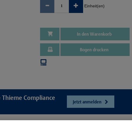
Einheit(en)
In den Warenkorb
Bogen drucken
re Thieme Compliance
Jetzt anmelden
e
Unser Unt
Webshop