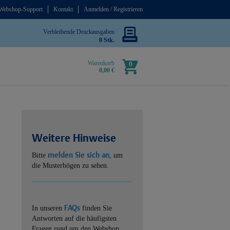
Webshop-Support
Kontakt
Anmelden / Registrieren
Verbleibende Druckausgaben
0 Stk.
Warenkorb
0
0,00 €
Weitere Hinweise
melden Sie sich an
Bitte
, um
die Musterbögen zu sehen.
FAQs
In unseren
finden Sie
Antworten auf die häufigsten
Fragen rund um den Webshop.