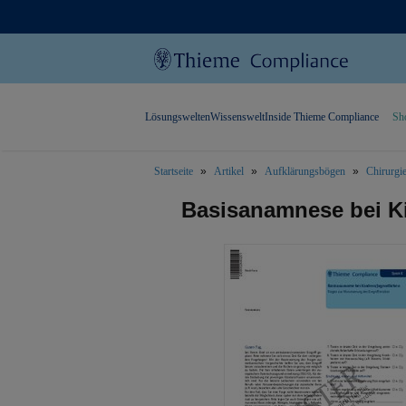
Lösungswelten
Wissenswelt
Inside Thieme Compliance
Sh
Startseite
Artikel
Aufklärungsbögen
Chirurgi
text.skipToContent
text.skipToNavigation
Basisanamnese bei K