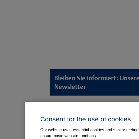
Bleiben Sie informiert: Unse
Newsletter
Lösungswelten
Produkt
Consent for the use of cookies
Anamnese von Patient*innen
Digitale L
Aufnahme von Patient*innen
Aufklärun
Our website uses essential cookies and similar technolo
ensure basic website functions.
Aufklärung von Patient*innen
Aufklärung