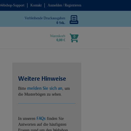
Webshop-Support
Kontakt
Anmelden / Registrieren
Verbleibende Druckausgaben
0 Stk.
Warenkorb
0
0,00 €
Weitere Hinweise
melden Sie sich an
Bitte
, um
die Musterbögen zu sehen.
FAQs
In unseren
finden Sie
Antworten auf die häufigsten
Fragen rund um den Webshop.