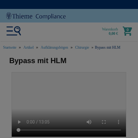
Warenkorb
0
0,00 €
Startseite
Artikel
Aufklärungsbögen
Chirurgie
Bypass mit HLM
text.skipToContent
text.skipToNavigation
Bypass mit HLM