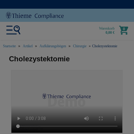
Warenkorb
0
0,00 €
Startseite
Artikel
Aufklärungsbögen
Chirurgie
Cholezystektomie
text.skipToContent
text.skipToNavigation
Cholezystektomie