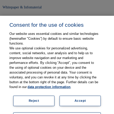
Whitepaper & Infomaterial
Unser Unternehmen
Consent for the use of cookies
Presse und News
Our website uses essential cookies and similar technologies
Karriere
(hereinafter "Cookies”) by default to ensure basic website
functions.
We use optional cookies for personalized advertising,
Kontakt
content, social networks, user analysis and to help us to
improve website navigation and our marketing and
Web-Semniare
performance efforts. By clicking “Accept”, you consent to
the using of optional cookies on your device and the
Anwenderberichte
associated processing of personal data. Your consent is
voluntary, and you can revoke it at any time by clicking the
Partner
button at the bottom right of the page. Further details can be
found in our
data protection information
.
Reject
Accept
Impressum
Datenschutz
Kontakt
AGB