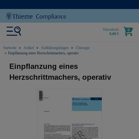
Warenkorb
0
0,00 €
Startseite
Artikel
Aufklärungsbögen
Chirurgie
Einpflanzung eines Herzschrittmachers, operativ
text.skipToContent
text.skipToNavigation
Einpflanzung eines
Herzschrittmachers, operativ