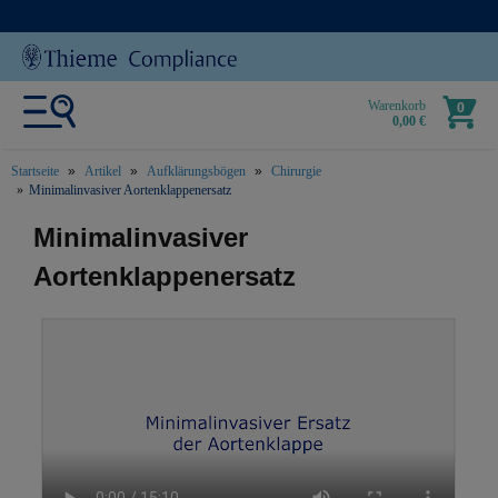
Warenkorb
0
0,00 €
Startseite
Artikel
Aufklärungsbögen
Chirurgie
Minimalinvasiver Aortenklappenersatz
text.skipToContent
text.skipToNavigation
Minimalinvasiver
Aortenklappenersatz