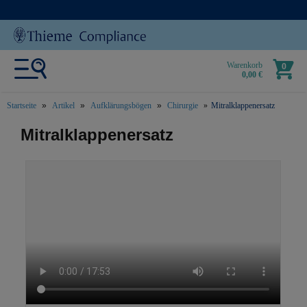
Warenkorb
0
0,00 €
Startseite
Artikel
Aufklärungsbögen
Chirurgie
Mitralklappenersatz
text.skipToContent
text.skipToNavigation
Mitralklappenersatz