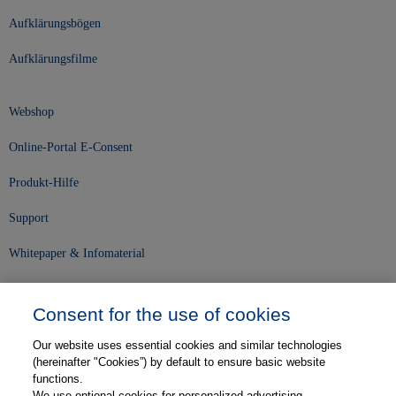
Aufklärungsbögen
Aufklärungsfilme
Webshop
Online-Portal E-Consent
Produkt-Hilfe
Support
Whitepaper & Infomaterial
Unser Unternehmen
Consent for the use of cookies
Presse und News
Our website uses essential cookies and similar technologies
Karriere
(hereinafter "Cookies”) by default to ensure basic website
functions.
We use optional cookies for personalized advertising,