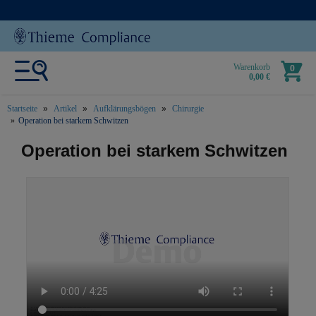
Warenkorb
0
0,00 €
Startseite
Artikel
Aufklärungsbögen
Chirurgie
Operation bei starkem Schwitzen
text.skipToContent
text.skipToNavigation
Operation bei starkem Schwitzen