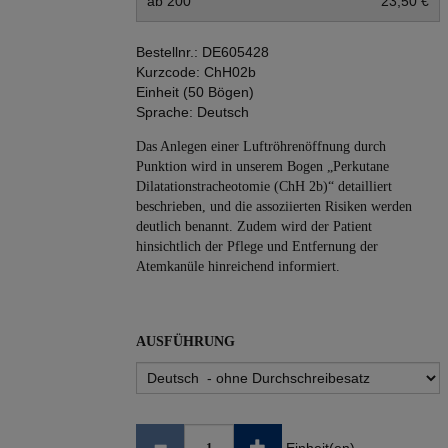
ab 200
23,50 €
Bestellnr.:
DE605428
Kurzcode:
ChH02b
Einheit (50 Bögen)
Sprache:
Deutsch
Das Anlegen einer Luftröhrenöffnung durch
Punktion wird in unserem Bogen „Perkutane
Dilatationstracheotomie (ChH 2b)“ detailliert
beschrieben, und die assoziierten Risiken werden
deutlich benannt. Zudem wird der Patient
hinsichtlich der Pflege und Entfernung der
Atemkanüle hinreichend informiert.
AUSFÜHRUNG