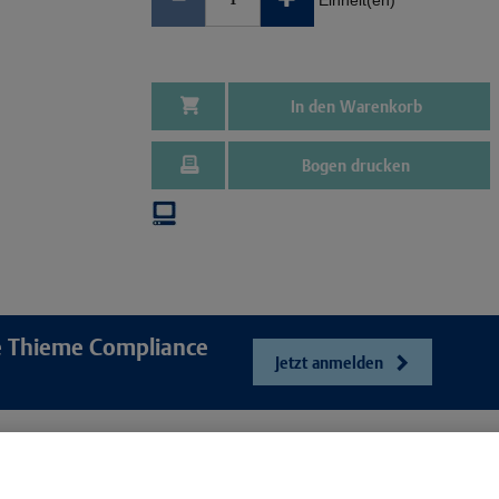
Einheit(en)
In den Warenkorb
Bogen drucken
re Thieme Compliance
Jetzt anmelden
e
Unser Unt
Webshop
ösungen
Presse und Ne