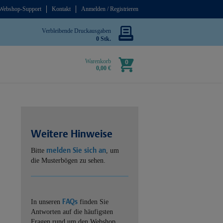
Webshop-Support
Kontakt
Anmelden / Registrieren
Verbleibende Druckausgaben
0 Stk.
Warenkorb
0
0,00 €
Weitere Hinweise
melden Sie sich an
Bitte
, um
die Musterbögen zu sehen.
FAQs
In unseren
finden Sie
Antworten auf die häufigsten
Fragen rund um den Webshop.