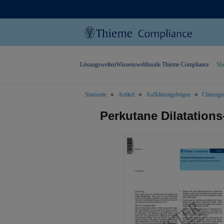
Lösungswelten
Wissenswelt
Inside Thieme Compliance
Sh
Startseite
Artikel
Aufklärungsbögen
Chirurgi
text.skipToContent
text.skipToNavigation
Perkutane Dilatation