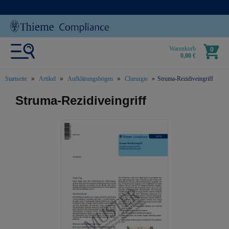
Warenkorb
0
0,00 €
Startseite
Artikel
Aufklärungsbögen
Chirurgie
Struma-Rezidiveingriff
text.skipToContent
text.skipToNavigation
Struma-Rezidiveingriff