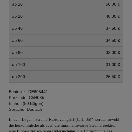
ab 10
50,00 €
ab 20
40,00 €
ab 40
37,50 €
ab 60
34,50 €
ab 80
32,00 €
ab 100
31,00 €
ab 200
26,50 €
Bestellnr.:
DE605441
Kurzcode:
ChH03b
Einheit (50 Bögen)
Sprache:
Deutsch
In dem Bogen „Struma-Rezidiveingriff (ChH 3b)“ werden sowohl
die herkömmliche als auch die minimalinvasive Strumaresektion,
eine Biopsie zur weiteren Untersuchung, die Entfernung eines