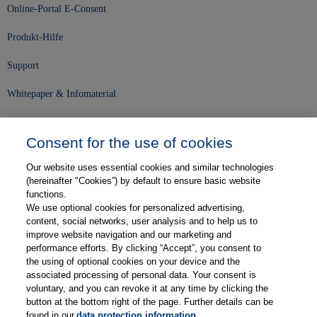
Online-Portal E-Consent
Produkt-Hilfe
Support
Whitepaper & Infomaterial
Unser Unternehmen
Consent for the use of cookies
Presse und News
Our website uses essential cookies and similar technologies
Karriere
(hereinafter "Cookies”) by default to ensure basic website
functions.
We use optional cookies for personalized advertising,
Kontakt
content, social networks, user analysis and to help us to
improve website navigation and our marketing and
Web-Semniare
performance efforts. By clicking “Accept”, you consent to
the using of optional cookies on your device and the
Anwenderberichte
associated processing of personal data. Your consent is
voluntary, and you can revoke it at any time by clicking the
Partner
button at the bottom right of the page. Further details can be
found in our
data protection information
.