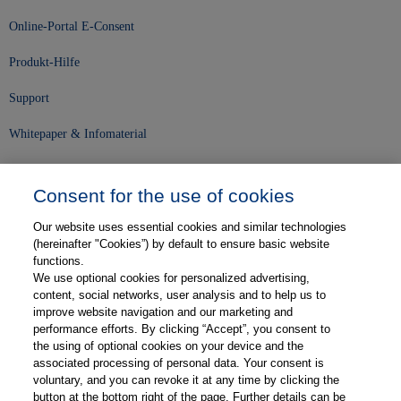
Online-Portal E-Consent
Produkt-Hilfe
Support
Whitepaper & Infomaterial
Unser Unternehmen
Consent for the use of cookies
Presse und News
Our website uses essential cookies and similar technologies
Karriere
(hereinafter "Cookies”) by default to ensure basic website
functions.
We use optional cookies for personalized advertising,
Kontakt
content, social networks, user analysis and to help us to
improve website navigation and our marketing and
Web-Semniare
performance efforts. By clicking “Accept”, you consent to
the using of optional cookies on your device and the
Anwenderberichte
associated processing of personal data. Your consent is
voluntary, and you can revoke it at any time by clicking the
Partner
button at the bottom right of the page. Further details can be