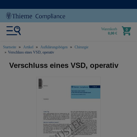
Warenkorb
0
0,00 €
Startseite
Artikel
Aufklärungsbögen
Chirurgie
Verschluss eines VSD, operativ
text.skipToContent
text.skipToNavigation
Verschluss eines VSD, operativ