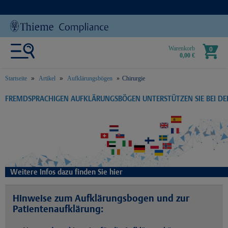
Warenkorb
0
0,00 €
Startseite
Artikel
Aufklärungsbögen
Chirurgie
text.skipToContent
text.skipToNavigation
FREMDSPRACHIGEN AUFKLÄRUNGSBÖGEN UNTERSTÜTZEN SIE BEI D
Weitere Infos dazu finden Sie hier
Hinweise zum Aufklärungsbogen und zur
Patientenaufklärung: