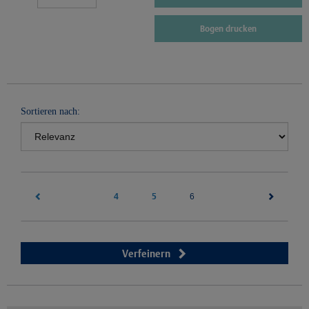
Bogen drucken
Sortieren nach:
4
5
(current)
6
Verfeinern