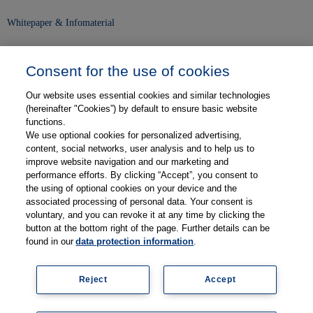
Whitepaper & Infomaterial
Unser Unternehmen
Consent for the use of cookies
Presse und News
Our website uses essential cookies and similar technologies
Karriere
(hereinafter "Cookies”) by default to ensure basic website
functions.
We use optional cookies for personalized advertising,
Kontakt
content, social networks, user analysis and to help us to
improve website navigation and our marketing and
Web-Semniare
performance efforts. By clicking “Accept”, you consent to
the using of optional cookies on your device and the
Anwenderberichte
associated processing of personal data. Your consent is
voluntary, and you can revoke it at any time by clicking the
Partner
button at the bottom right of the page. Further details can be
found in our
data protection information
.
Reject
Accept
Impressum
Datenschutz
Kontakt
AGB