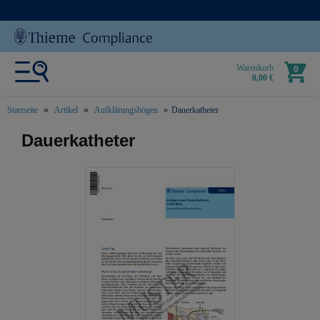
Warenkorb
0
0,00 €
Startseite
Artikel
Aufklärungsbögen
Dauerkatheter
text.skipToContent
text.skipToNavigation
Dauerkatheter