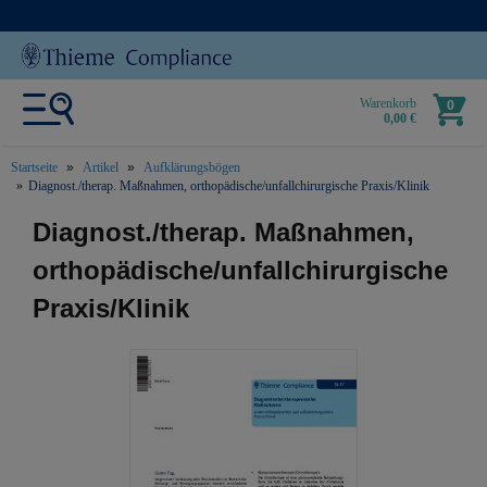
Warenkorb
0
0,00 €
Startseite
Artikel
Aufklärungsbögen
Diagnost./therap. Maßnahmen, orthopädische/unfallchirurgische Praxis/Klinik
text.skipToContent
text.skipToNavigation
Diagnost./therap. Maßnahmen,
orthopädische/unfallchirurgische
Praxis/Klinik