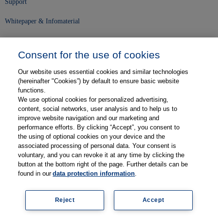
Support
Whitepaper & Infomaterial
Unser Unternehmen
Consent for the use of cookies
Presse und News
Our website uses essential cookies and similar technologies
Karriere
(hereinafter "Cookies”) by default to ensure basic website
functions.
We use optional cookies for personalized advertising,
Kontakt
content, social networks, user analysis and to help us to
improve website navigation and our marketing and
Web-Semniare
performance efforts. By clicking “Accept”, you consent to
the using of optional cookies on your device and the
Anwenderberichte
associated processing of personal data. Your consent is
voluntary, and you can revoke it at any time by clicking the
Partner
button at the bottom right of the page. Further details can be
found in our
data protection information
.
Reject
Accept
Impressum
Datenschutz
Kontakt
AGB