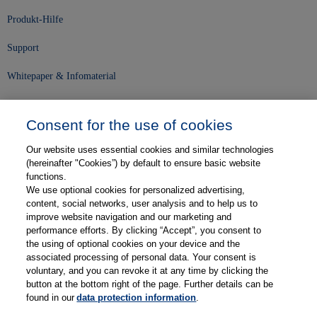
Produkt-Hilfe
Support
Whitepaper & Infomaterial
Unser Unternehmen
Consent for the use of cookies
Presse und News
Our website uses essential cookies and similar technologies
Karriere
(hereinafter "Cookies”) by default to ensure basic website
functions.
We use optional cookies for personalized advertising,
Kontakt
content, social networks, user analysis and to help us to
improve website navigation and our marketing and
Web-Semniare
performance efforts. By clicking “Accept”, you consent to
the using of optional cookies on your device and the
Anwenderberichte
associated processing of personal data. Your consent is
voluntary, and you can revoke it at any time by clicking the
Partner
button at the bottom right of the page. Further details can be
found in our
data protection information
.