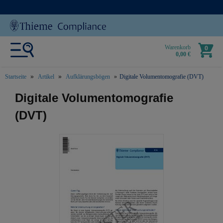
Warenkorb
0
0,00 €
Startseite
Artikel
Aufklärungsbögen
Digitale Volumentomografie (DVT)
text.skipToContent
text.skipToNavigation
Digitale Volumentomografie
(DVT)