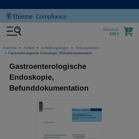
Warenkorb
0
0,00 €
Startseite
Artikel
Aufklärungsbögen
Dokumentation
Gastroenterologische Endoskopie, Befunddokumentation
text.skipToContent
text.skipToNavigation
Gastroenterologische
Endoskopie,
Befunddokumentation