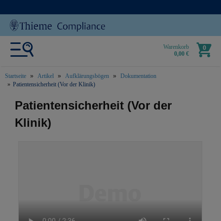
Warenkorb
0
0,00 €
Startseite
Artikel
Aufklärungsbögen
Dokumentation
Patientensicherheit (Vor der Klinik)
text.skipToContent
text.skipToNavigation
Patientensicherheit (Vor der
Klinik)