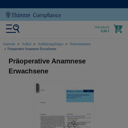
Warenkorb
0
0,00 €
Startseite
Artikel
Aufklärungsbögen
Dokumentation
Präoperative Anamnese Erwachsene
text.skipToContent
text.skipToNavigation
Präoperative Anamnese
Erwachsene