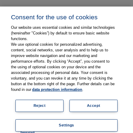
Unser Unternehmen
Consent for the use of cookies
Presse und News
Our website uses essential cookies and similar technologies
Karriere
(hereinafter "Cookies”) by default to ensure basic website
functions.
We use optional cookies for personalized advertising,
Kontakt
content, social networks, user analysis and to help us to
improve website navigation and our marketing and
Web-Semniare
performance efforts. By clicking “Accept”, you consent to
the using of optional cookies on your device and the
Anwenderberichte
associated processing of personal data. Your consent is
voluntary, and you can revoke it at any time by clicking the
Partner
button at the bottom right of the page. Further details can be
found in our
data protection information
.
Reject
Accept
Impressum
Datenschutz
Kontakt
AGB
Coo
Settings
kie
© 2026 Thieme Compliance GmbH
setti
Imprint