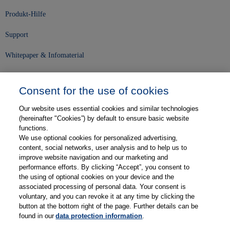
Produkt-Hilfe
Support
Whitepaper & Infomaterial
Unser Unternehmen
Consent for the use of cookies
Presse und News
Our website uses essential cookies and similar technologies
Karriere
(hereinafter "Cookies”) by default to ensure basic website
functions.
We use optional cookies for personalized advertising,
Kontakt
content, social networks, user analysis and to help us to
improve website navigation and our marketing and
Web-Semniare
performance efforts. By clicking “Accept”, you consent to
the using of optional cookies on your device and the
Anwenderberichte
associated processing of personal data. Your consent is
voluntary, and you can revoke it at any time by clicking the
Partner
button at the bottom right of the page. Further details can be
found in our
data protection information
.