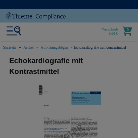
Warenkorb
0
0,00 €
Startseite
Artikel
Aufklärungsbögen
Echokardiografie mit Kontrastmittel
text.skipToContent
text.skipToNavigation
Echokardiografie mit
Kontrastmittel