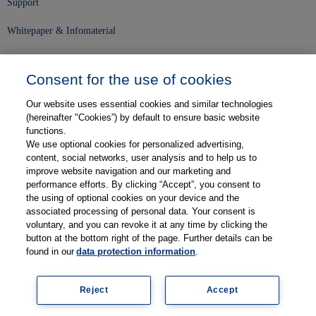
Support
Whitepaper & Infomaterial
Unser Unternehmen
Consent for the use of cookies
Presse und News
Our website uses essential cookies and similar technologies
Karriere
(hereinafter "Cookies”) by default to ensure basic website
functions.
We use optional cookies for personalized advertising,
Kontakt
content, social networks, user analysis and to help us to
improve website navigation and our marketing and
Web-Semniare
performance efforts. By clicking “Accept”, you consent to
the using of optional cookies on your device and the
Anwenderberichte
associated processing of personal data. Your consent is
voluntary, and you can revoke it at any time by clicking the
Partner
button at the bottom right of the page. Further details can be
found in our
data protection information
.
Reject
Accept
Impressum
Datenschutz
Kontakt
AGB