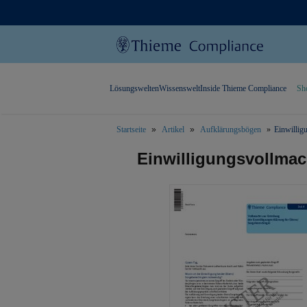
Lösungswelten
Wissenswelt
Inside Thieme Compliance
Sh
Startseite
Artikel
Aufklärungsbögen
Einwillig
text.skipToContent
text.skipToNavigation
Einwilligungsvollmach