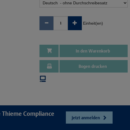
Einheit(en)
In den Warenkorb
Bogen drucken
re Thieme Compliance
Jetzt anmelden