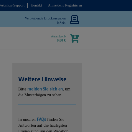
Webshop-Support
Kontakt
Anmelden / Registrieren
Verbleibende Druckausgaben
0 Stk.
Warenkorb
0
0,00 €
Weitere Hinweise
melden Sie sich an
Bitte
, um
die Musterbögen zu sehen.
FAQs
In unseren
finden Sie
Antworten auf die häufigsten
Fragen rund um den Webshop.