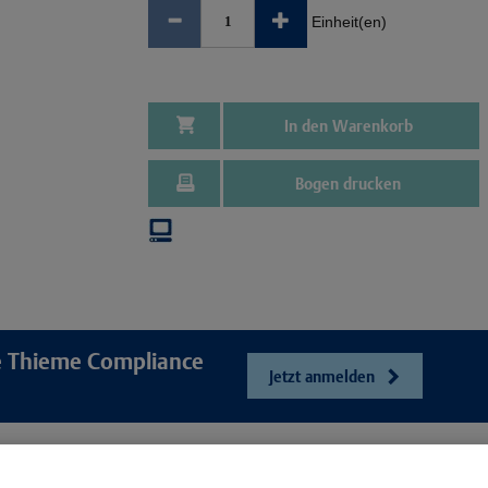
Einheit(en)
In den Warenkorb
Bogen drucken
re Thieme Compliance
Jetzt anmelden
e
Unser Unt
Webshop