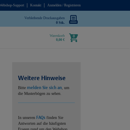
Webshop-Support
Kontakt
Anmelden / Registrieren
Verbleibende Druckausgaben
0 Stk.
Warenkorb
0
0,00 €
Weitere Hinweise
melden Sie sich an
Bitte
, um
die Musterbögen zu sehen.
FAQs
In unseren
finden Sie
Antworten auf die häufigsten
Fragen rund um den Webshop.