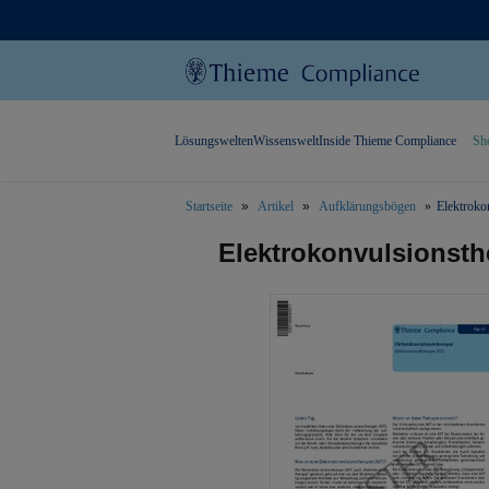
Lösungswelten
Wissenswelt
Inside Thieme Compliance
Sh
Startseite
Artikel
Aufklärungsbögen
Elektroko
text.skipToContent
text.skipToNavigation
Elektrokonvulsionsth