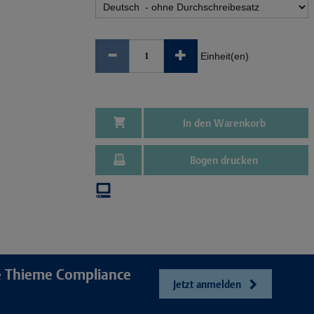
Einheit(en)
In den Warenkorb
Bogen drucken
re Thieme Compliance
Jetzt anmelden