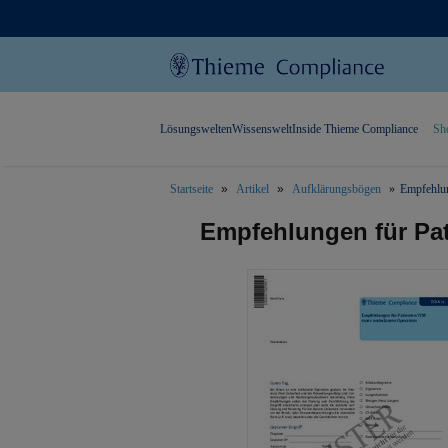
Lösungswelten
Wissenswelt
Inside Thieme Compliance
Sh
Startseite
Artikel
Aufklärungsbögen
Empfehlun
text.skipToContent
text.skipToNavigation
Empfehlungen für Pa