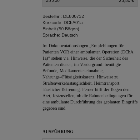
ab 200
23,50 €
Bestellnr.:
DE800732
Kurzcode:
DChA01a
Einheit (50 Bögen)
Sprache:
Deutsch
Im Dokumentationsbogen „Empfehlungen für
Patienten VOR einer ambulanten Operation (DChA
1a)“ stehen v.a. Hinweise, die der Sicherheit des
Patienten dienen, im Vordergrund: benötigte
Befunde, Medikamenteneinnahme,
Nahrungs-/Flüssigkeitskarenz, Hinweise zu
Straßenverkehrstauglichkeit, Heimtransport,
häuslicher Betreuung. Ferner hilft der Bogen dem
Arzt, festzustellen, ob die Rahmenbedingungen für
eine ambulante Durchführung des geplanten Eingriffs
gegeben sind.
AUSFÜHRUNG