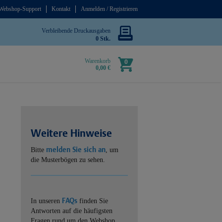
Webshop-Support
Kontakt
Anmelden / Registrieren
Verbleibende Druckausgaben
0 Stk.
Warenkorb
0
0,00 €
Weitere Hinweise
melden Sie sich an
Bitte
, um
die Musterbögen zu sehen.
FAQs
In unseren
finden Sie
Antworten auf die häufigsten
Fragen rund um den Webshop.