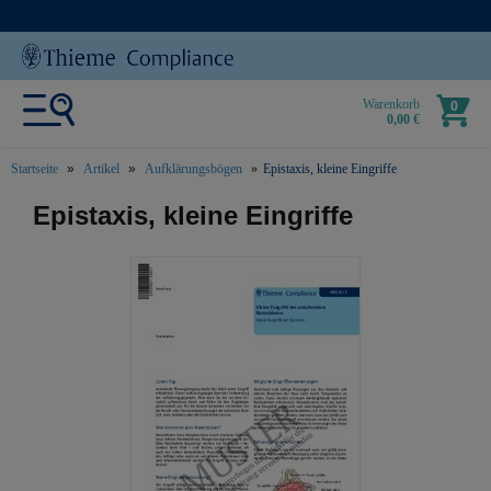
Warenkorb
0
0,00 €
Startseite
Artikel
Aufklärungsbögen
Epistaxis, kleine Eingriffe
text.skipToContent
text.skipToNavigation
Epistaxis, kleine Eingriffe