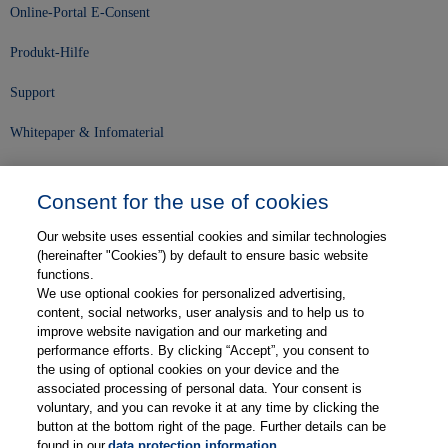
Online-Portal E-Consent
Produkt-Hilfe
Support
Whitepaper & Infomaterial
Unser Unternehmen
Consent for the use of cookies
Presse und News
Our website uses essential cookies and similar technologies
Karriere
(hereinafter "Cookies”) by default to ensure basic website
functions.
We use optional cookies for personalized advertising,
Kontakt
content, social networks, user analysis and to help us to
improve website navigation and our marketing and
Web-Semniare
performance efforts. By clicking “Accept”, you consent to
the using of optional cookies on your device and the
Anwenderberichte
associated processing of personal data. Your consent is
voluntary, and you can revoke it at any time by clicking the
Partner
button at the bottom right of the page. Further details can be
found in our
data protection information
.