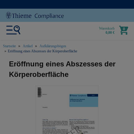
Warenkorb
0
0,00 €
Startseite
Artikel
Aufklärungsbögen
Eröffnung eines Abszesses der Körperoberfläche
text.skipToContent
text.skipToNavigation
Eröffnung eines Abszesses der
Körperoberfläche