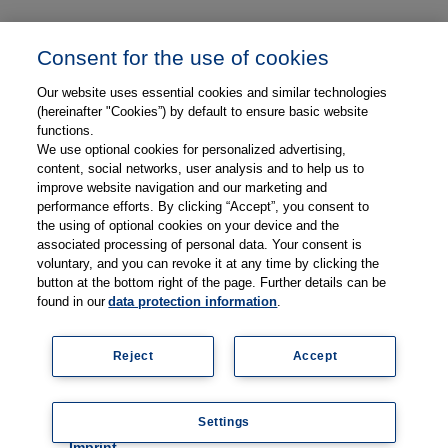
Unser Unternehmen
Consent for the use of cookies
Presse und News
Our website uses essential cookies and similar technologies
Karriere
(hereinafter "Cookies”) by default to ensure basic website
functions.
We use optional cookies for personalized advertising,
Kontakt
content, social networks, user analysis and to help us to
improve website navigation and our marketing and
Web-Semniare
performance efforts. By clicking “Accept”, you consent to
the using of optional cookies on your device and the
Anwenderberichte
associated processing of personal data. Your consent is
voluntary, and you can revoke it at any time by clicking the
Partner
button at the bottom right of the page. Further details can be
found in our
data protection information
.
Reject
Accept
Impressum
Datenschutz
Kontakt
AGB
Coo
Settings
kie
© 2026 Thieme Compliance GmbH
setti
Imprint