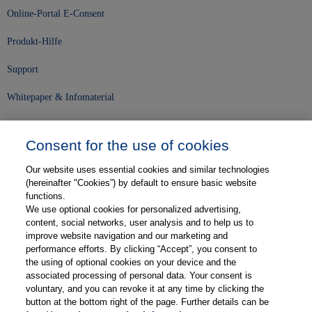
Online-Portal E-Consent
Produkt-Hilfe
Support
Whitepaper & Infomaterial
Unser Unternehmen
Consent for the use of cookies
Presse und News
Our website uses essential cookies and similar technologies
Karriere
(hereinafter "Cookies”) by default to ensure basic website
functions.
We use optional cookies for personalized advertising,
Kontakt
content, social networks, user analysis and to help us to
improve website navigation and our marketing and
Web-Semniare
performance efforts. By clicking “Accept”, you consent to
the using of optional cookies on your device and the
Anwenderberichte
associated processing of personal data. Your consent is
voluntary, and you can revoke it at any time by clicking the
Partner
button at the bottom right of the page. Further details can be