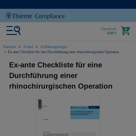
Warenkorb
0
0,00 €
Startseite
Artikel
Aufklärungsbögen
Ex-ante Checkliste für eine Durchführung einer rhinochirurgischen Operation
text.skipToContent
text.skipToNavigation
Ex-ante Checkliste für eine
Durchführung einer
rhinochirurgischen Operation