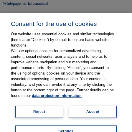
Whitepaper & Infomaterial
Unser Unternehmen
Consent for the use of cookies
Presse und News
Our website uses essential cookies and similar technologies
Karriere
(hereinafter "Cookies”) by default to ensure basic website
functions.
We use optional cookies for personalized advertising,
Kontakt
content, social networks, user analysis and to help us to
improve website navigation and our marketing and
Web-Semniare
performance efforts. By clicking “Accept”, you consent to
the using of optional cookies on your device and the
Anwenderberichte
associated processing of personal data. Your consent is
voluntary, and you can revoke it at any time by clicking the
Partner
button at the bottom right of the page. Further details can be
found in our
data protection information
.
Reject
Accept
Impressum
Datenschutz
Kontakt
AGB
Coo
Settings