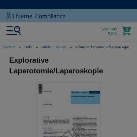
Warenkorb
0
0,00 €
Startseite
Artikel
Aufklärungsbögen
Explorative Laparotomie/Laparoskopie
text.skipToContent
text.skipToNavigation
Explorative
Laparotomie/Laparoskopie