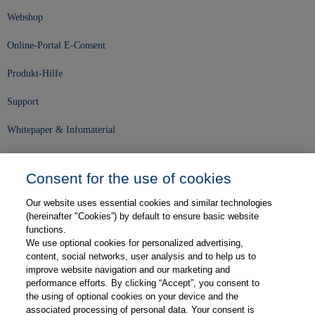
Webshop
Online-Portal E-Consent
Produkt-Hilfe
Support
Whitepaper & Infomaterial
Unser Unternehmen
Consent for the use of cookies
Presse und News
Our website uses essential cookies and similar technologies
Karriere
(hereinafter "Cookies”) by default to ensure basic website
functions.
We use optional cookies for personalized advertising,
Kontakt
content, social networks, user analysis and to help us to
improve website navigation and our marketing and
Web-Semniare
performance efforts. By clicking “Accept”, you consent to
the using of optional cookies on your device and the
Anwenderberichte
associated processing of personal data. Your consent is