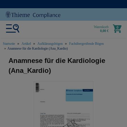
Warenkorb
0
0,00 €
Startseite
Artikel
Aufklärungsbögen
Fachübergreifende Bögen
Anamnese für die Kardiologie (Ana_Kardio)
text.skipToContent
text.skipToNavigation
Anamnese für die Kardiologie
(Ana_Kardio)