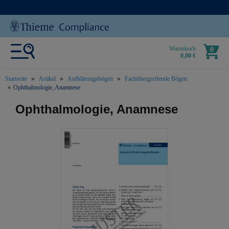
Warenkorb
0
0,00 €
Startseite
Artikel
Aufklärungsbögen
Fachübergreifende Bögen
Ophthalmologie, Anamnese
text.skipToContent
text.skipToNavigation
Ophthalmologie, Anamnese