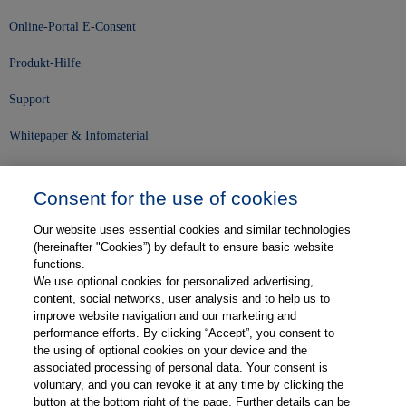
Online-Portal E-Consent
Produkt-Hilfe
Support
Whitepaper & Infomaterial
Unser Unternehmen
Consent for the use of cookies
Presse und News
Our website uses essential cookies and similar technologies
Karriere
(hereinafter "Cookies”) by default to ensure basic website
functions.
We use optional cookies for personalized advertising,
Kontakt
content, social networks, user analysis and to help us to
improve website navigation and our marketing and
Web-Semniare
performance efforts. By clicking “Accept”, you consent to
the using of optional cookies on your device and the
Anwenderberichte
associated processing of personal data. Your consent is
voluntary, and you can revoke it at any time by clicking the
Partner
button at the bottom right of the page. Further details can be