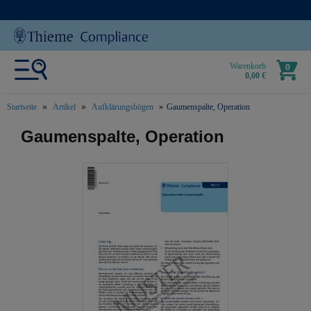
Warenkorb
0
0,00 €
Startseite
Artikel
Aufklärungsbögen
Gaumenspalte, Operation
text.skipToContent
text.skipToNavigation
Gaumenspalte, Operation