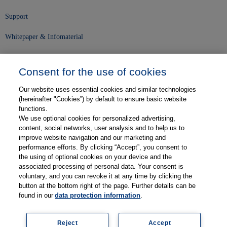
Support
Whitepaper & Infomaterial
Unser Unternehmen
Consent for the use of cookies
Presse und News
Our website uses essential cookies and similar technologies
Karriere
(hereinafter "Cookies”) by default to ensure basic website
functions.
We use optional cookies for personalized advertising,
Kontakt
content, social networks, user analysis and to help us to
improve website navigation and our marketing and
Web-Semniare
performance efforts. By clicking “Accept”, you consent to
the using of optional cookies on your device and the
Anwenderberichte
associated processing of personal data. Your consent is
voluntary, and you can revoke it at any time by clicking the
Partner
button at the bottom right of the page. Further details can be
found in our
data protection information
.
Reject
Accept